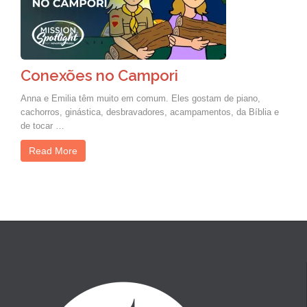
Conexões no Campori
Anna e Emilia têm muito em comum. Eles gostam de piano,
cachorros, ginástica, desbravadores, acampamentos, da Bíblia e
de tocar …
Read More