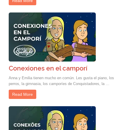
Read More
Conexiones en el camporí
Anna y Emilia tienen mucho en común. Les gusta el piano, los
perros, la gimnasia, los camporíes de Conquistadores, la …
Read More