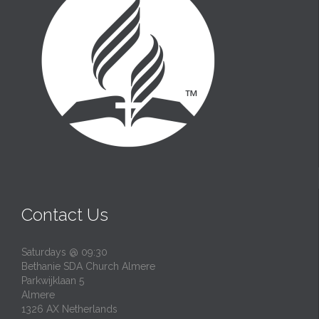
Contact Us
Saturdays @ 09:30
Bethanie SDA Church Almere
Parkwijklaan 5
Almere
1326 AX Netherlands