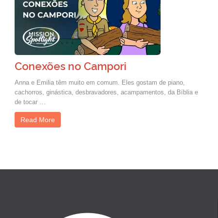
Conexões no Campori
Anna e Emilia têm muito em comum. Eles gostam de piano,
cachorros, ginástica, desbravadores, acampamentos, da Bíblia e
de tocar …
Read More