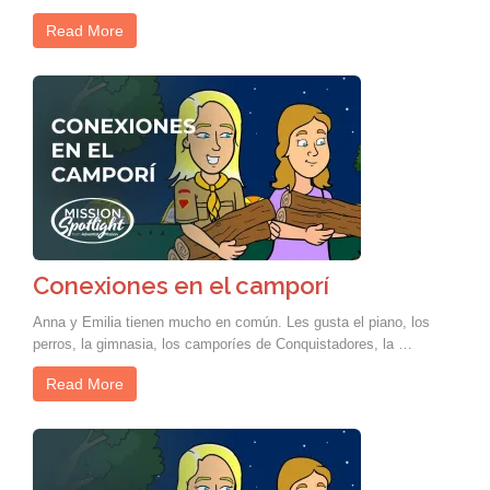
Read More
Conexiones en el camporí
Anna y Emilia tienen mucho en común. Les gusta el piano, los
perros, la gimnasia, los camporíes de Conquistadores, la …
Read More