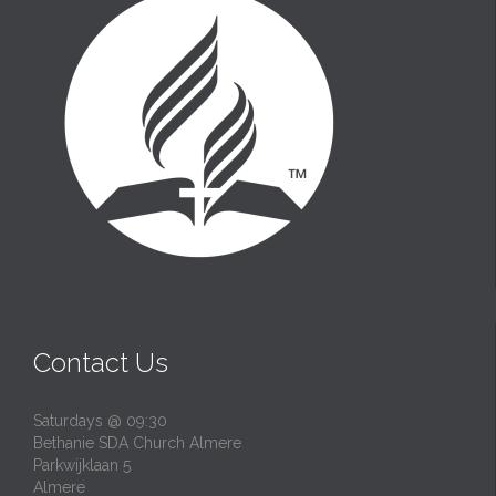
Contact Us
Saturdays @ 09:30
Bethanie SDA Church Almere
Parkwijklaan 5
Almere