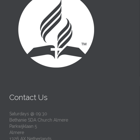
Contact Us
Saturdays @ 09:30
Bethanie SDA Church Almere
Parkwijklaan 5
Almere
1326 AX Netherlands