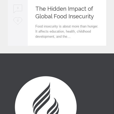
The Hidden Impact of
0
Global Food Insecurity
L
0
Food insecurity is about more than hunger.
o
It affects education, health, childhood
development, and the…
v
e
i
t