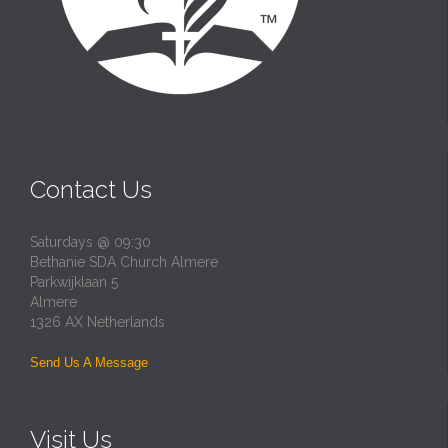
Contact Us
Saturdays @ 09:30
Bethanie SDA Church Almere
Parkwijklaan 5
Almere
1326 AX Netherlands
Send Us A Message
Visit Us