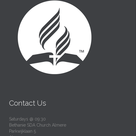
Contact Us
Saturdays @ 09:30
Bethanie SDA Church Almere
Parkwijklaan 5