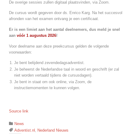
De overige sessies zullen digitaal plaatsvinden, via Zoom.
De cursus wordt gegeven door ds. Enrico Karg. Na het succesvol
afronden van het examen ontvang je een certificaat.
Er is een limiet aan het aantal deelnemers, dus meld je snel
aan
vóór 1 augustus 2026
!
Voor deelname aan deze preekcursus gelden de volgende
voorwaarden:
Je bent belijdend zevendedagsadventist.
Je beheerst de Nederlandse taal in woord en geschrift (er zal
niet worden vertaald tijdens de cursusdagen).
Je bent in staat om ook online, via Zoom, de
instructiemomenten te kunnen volgen.
Source link
Category

News
Tags

Adventist.nl
,
Nederland Nieuws