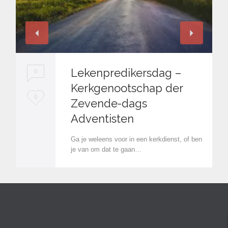
Lekenpredikersdag –
0
Kerkgenootschap der
L
0
Zevende-dags
o
Adventisten
v
Ga je weleens voor in een kerkdienst, of ben
e
je van om dat te gaan…
i
t