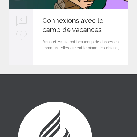
Connexions avec le
0
camp de vacances
L
0
Anna et Emilia ont beaucoup de choses en
o
commun. Elles aiment le piano, les chiens,
…
v
e
i
t