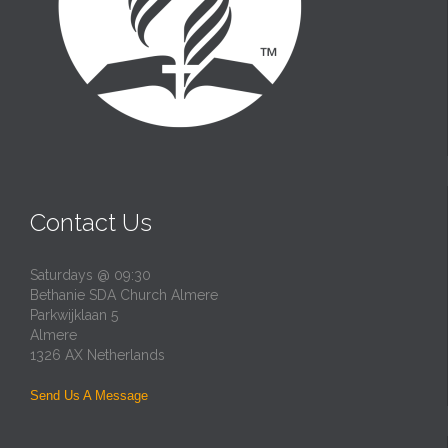
Contact Us
Saturdays @ 09:30
Bethanie SDA Church Almere
Parkwijklaan 5
Almere
1326 AX Netherlands
Send Us A Message