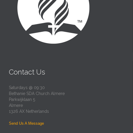
Contact Us
Saturdays @ 09:30
Bethanie SDA Church Almere
Parkwijklaan 5
Almere
1326 AX Netherlands
Send Us A Message