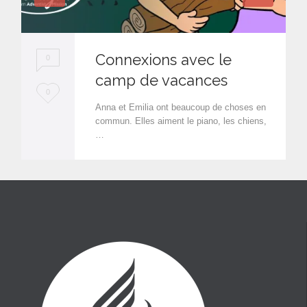
Connexions avec le
0
camp de vacances
L
0
Anna et Emilia ont beaucoup de choses en
o
commun. Elles aiment le piano, les chiens,
…
v
e
i
t