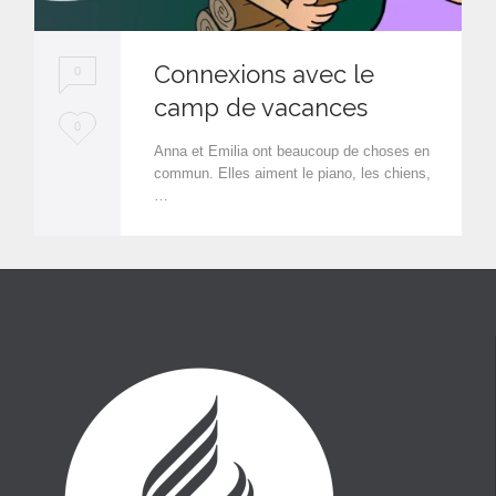
Connexions avec le
0
camp de vacances
L
0
Anna et Emilia ont beaucoup de choses en
o
commun. Elles aiment le piano, les chiens,
…
v
e
i
t