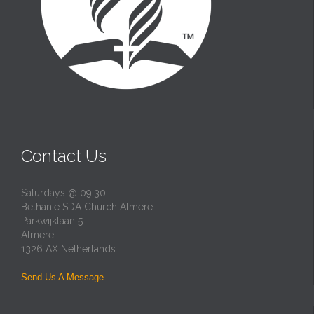
Contact Us
Saturdays @ 09:30
Bethanie SDA Church Almere
Parkwijklaan 5
Almere
1326 AX Netherlands
Send Us A Message