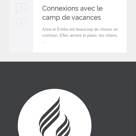
Connexions avec le
0
camp de vacances
L
0
Anna et Emilia ont beaucoup de choses en
o
commun. Elles aiment le piano, les chiens,
…
v
e
i
t