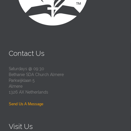
Contact Us
Saturdays @ 09:30
Bethanie SDA Church Almere
Parkwijklaan 5
Almere
1326 AX Netherlands
Send Us A Message
Visit Us