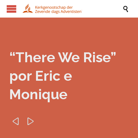

“There We Rise”
por Eric e
Monique

