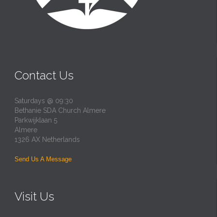
Contact Us
Saturdays @ 09:30
Bethanie SDA Church Almere
Parkwijklaan 5
Almere
1326 AX Netherlands
Send Us A Message
Visit Us