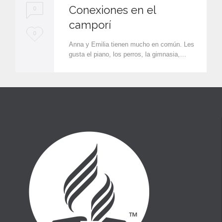
Conexiones en el
0
camporí
L
0
Anna y Emilia tienen mucho en común. Les
o
gusta el piano, los perros, la gimnasia,…
v
e
i
t