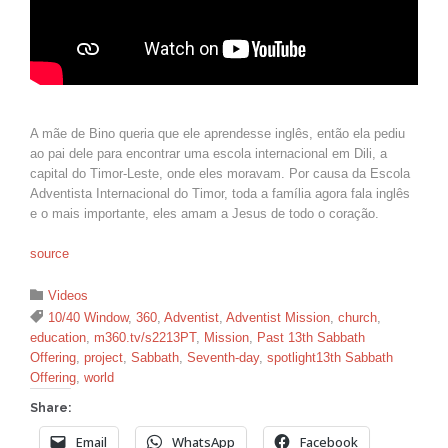
A mãe de Bino queria que ele aprendesse inglês, então ela pediu
ao pai dele para encontrar uma escola internacional em Dili, a
capital do Timor-Leste, onde eles moravam. Por causa da Escola
Adventista Internacional do Timor, toda a família agora fala inglês
e o mais importante, eles amam a Jesus de todo o coração.
source
Category

Videos
Tags

10/40 Window
,
360
,
Adventist
,
Adventist Mission
,
church
,
education
,
m360.tv/s2213PT
,
Mission
,
Past 13th Sabbath
Offering
,
project
,
Sabbath
,
Seventh-day
,
spotlight13th Sabbath
Offering
,
world
Share:
Email
WhatsApp
Facebook