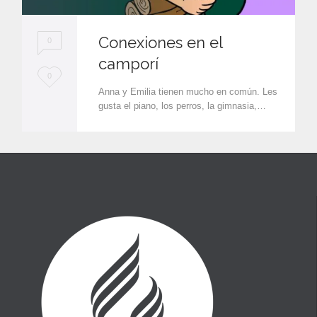
Conexiones en el
0
camporí
L
0
Anna y Emilia tienen mucho en común. Les
o
gusta el piano, los perros, la gimnasia,…
v
e
i
t