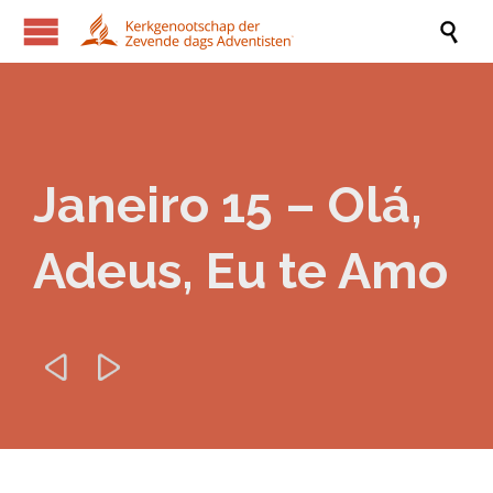

Janeiro 15 – Olá,
Adeus, Eu te Amo

