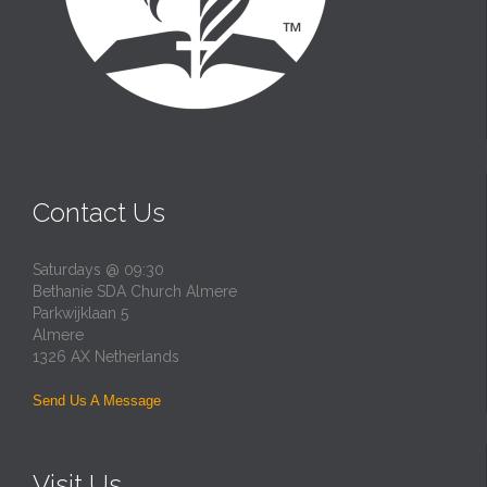
Contact Us
Saturdays @ 09:30
Bethanie SDA Church Almere
Parkwijklaan 5
Almere
1326 AX Netherlands
Send Us A Message
Visit Us