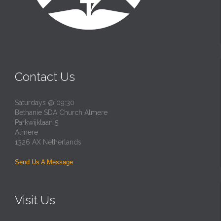
Contact Us
Saturdays @ 09:30
Bethanie SDA Church Almere
Parkwijklaan 5
Almere
1326 AX Netherlands
Send Us A Message
Visit Us