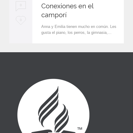
Conexiones en el
0
camporí
L
0
Anna y Emilia tienen mucho en común. Les
o
gusta el piano, los perros, la gimnasia,…
v
e
i
t