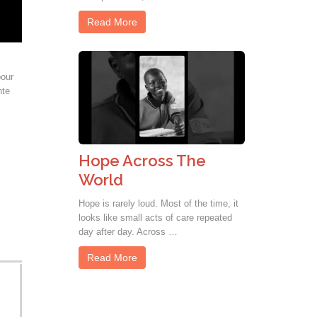
Read More
pour
nte
Hope Across The
World
Hope is rarely loud. Most of the time, it
looks like small acts of care repeated
day after day. Across …
Read More