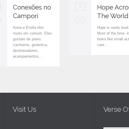
Conexões no
Hope Acro
0
Campori
The World
L
0
Anna e Emilia têm
Hope is rarely loud
o
muito em comum. Eles
Most of the time, it
gostam de piano,
looks like small ac
v
cachorros, ginástica,
care…
e
desbravadores,
acampamentos,…
i
t
Visit Us
Verse O