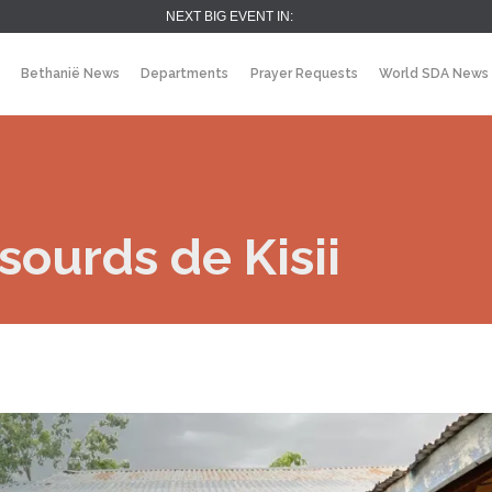
NEXT BIG EVENT IN:
Bethanië News
Departments
Prayer Requests
World SDA News
 sourds de Kisii