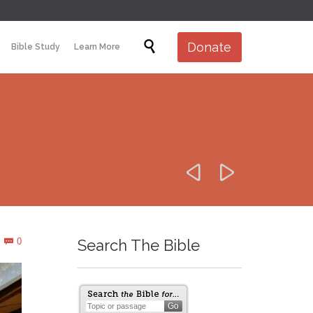
Skip

Donate
Bible Study
Learn More
to
content


Comments
0
Search The Bible
