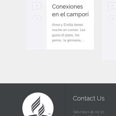
Conexiones
0
0
en el camporí
L
L
0
0
Anna y Emilia tienen
o
o
mucho en común. Les
gusta el piano, los
v
v
perros, la gimnasia,…
e
e
i
i
t
t
Contact Us
Saturdays @ 09:30