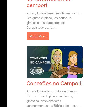
camporí
Anna y Emilia tienen mucho en común.
Les gusta el piano, los perros, la
gimnasia, los camporíes de
Conquistadores, la …
Read More
Conexões no Campori
Anna e Emilia têm muito em comum.
Eles gostam de piano, cachorros,
ginástica, desbravadores,
acampamentos, da Bíblia e de tocar …