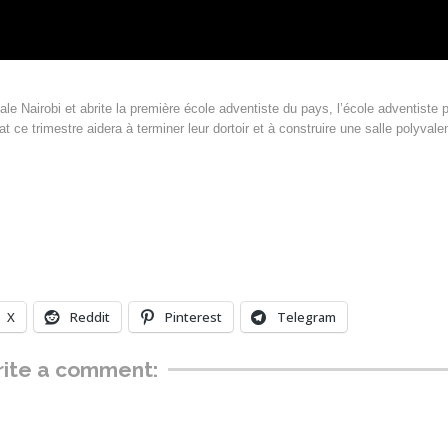
tale Nairobi et abrite la première école adventiste du pays, l’école adventiste 
ce trimestre aidera à terminer leur dortoir et à construire une salle polyvale
X
Reddit
Pinterest
Telegram
ite a comment: