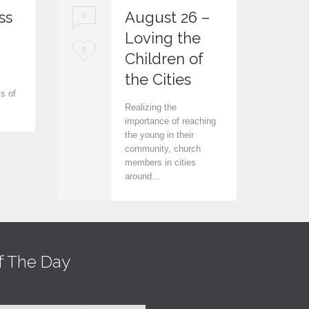
ss
August 26 –
0
0
Loving the
L
L
0
0
Children of
.
o
o
the Cities
ts of
v
v
Realizing the
e
e
importance of reaching
the young in their
i
i
community, church
members in cities
t
t
around…
f The Day