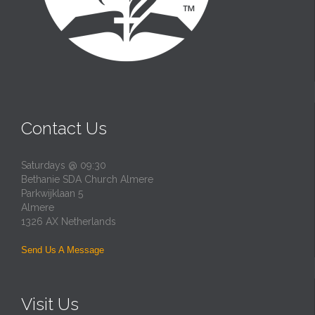
Contact Us
Saturdays @ 09:30
Bethanie SDA Church Almere
Parkwijklaan 5
Almere
1326 AX Netherlands
Send Us A Message
Visit Us