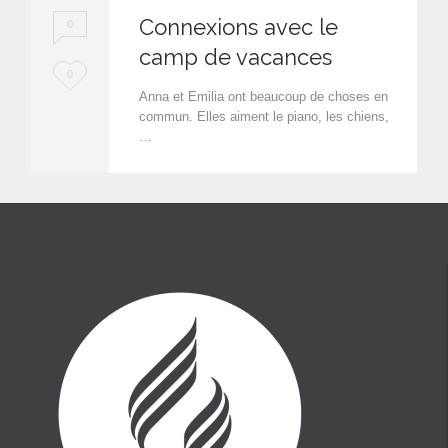
Connexions avec le
0
camp de vacances
L
0
Anna et Emilia ont beaucoup de choses en
o
commun. Elles aiment le piano, les chiens,
…
v
e
i
t