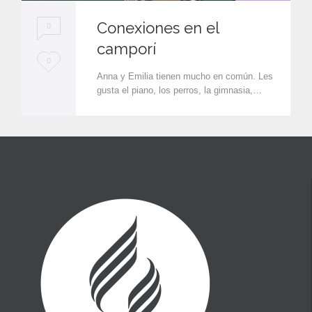
Conexiones en el
0
camporí
L
0
Anna y Emilia tienen mucho en común. Les
o
gusta el piano, los perros, la gimnasia,…
v
e
i
t