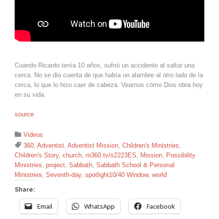
Cuando Ricardo tenía 10 años, sufrió un accidente al saltar una
cerca. No se dio cuenta de que había un alambre al otro lado de la
cerca, lo que lo hizo caer de cabeza. Veamos cómo Dios obra hoy
en su vida.
source
Category

Videos
Tags

360
,
Adventist
,
Adventist Mission
,
Children's Ministries
,
Children's Story
,
church
,
m360.tv/s2223ES
,
Mission
,
Possibility
Ministries
,
project
,
Sabbath
,
Sabbath School & Personal
Ministries
,
Seventh-day
,
spotlight10/40 Window
,
world
Share:
Email
WhatsApp
Facebook