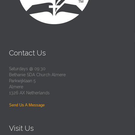
Contact Us
Saturdays @ 09:30
Bethanie SDA Church Almere
Parkwijklaan 5
Almere
1326 AX Netherlands
Send Us A Message
Visit Us